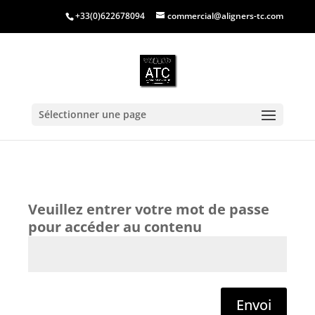
+33(0)622678094
commercial@aligners-tc.com
Sélectionner une page
Envoi