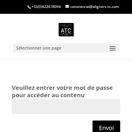
+33(0)622678094
commercial@aligners-tc.com
Sélectionner une page
Envoi