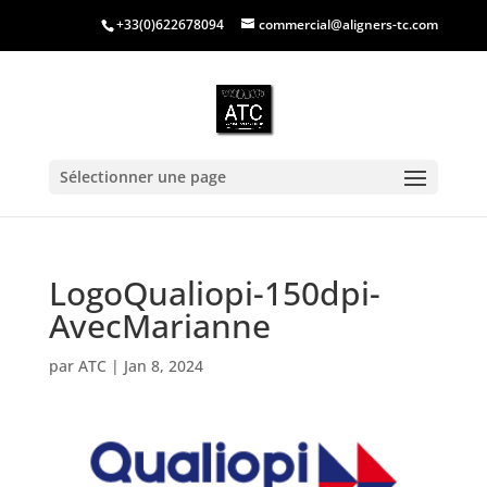
+33(0)622678094
commercial@aligners-tc.com
Sélectionner une page
LogoQualiopi-150dpi-
AvecMarianne
par
ATC
|
Jan 8, 2024