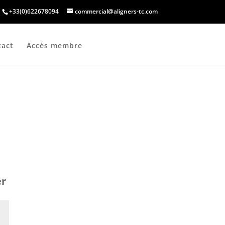
+33(0)622678094
commercial@aligners-tc.com
tact
Accès membre