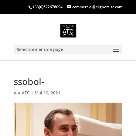
+33(0)622678094
commercial@aligners-tc.com
Sélectionner une page
ssobol-
par
ATC
|
Mai 10, 2021