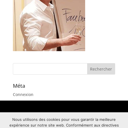
Méta
Connexion
Flux des publications
Flux des commentaires
Nous utilisons des cookies pour vous garantir la meilleure
Site de WordPress-FR
Copyright © 2026 I Tous droits réservés Aligners
expérience sur notre site web. Conformément aux directives