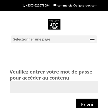
+33(0)622678094
commercial@aligners-tc.com
Sélectionner une page
Envoi