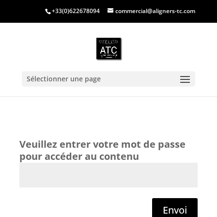
+33(0)622678094
commercial@aligners-tc.com
Sélectionner une page
Envoi