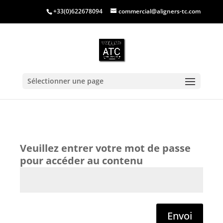
+33(0)622678094
commercial@aligners-tc.com
Sélectionner une page
Envoi