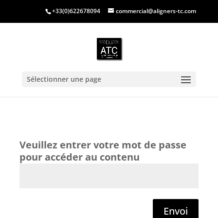
+33(0)622678094
commercial@aligners-tc.com
Sélectionner une page
Envoi