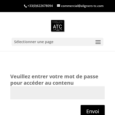
+33(0)622678094
commercial@aligners-tc.com
Sélectionner une page
Envoi