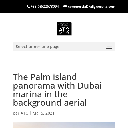
+33(0)622678094
commercial@aligners-tc.com
Sélectionner une page
The Palm island
panorama with Dubai
marina in the
background aerial
par
ATC
|
Mai 5, 2021