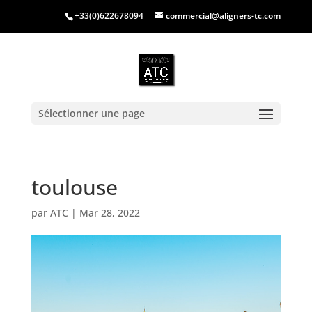
+33(0)622678094
commercial@aligners-tc.com
Sélectionner une page
toulouse
par
ATC
|
Mar 28, 2022