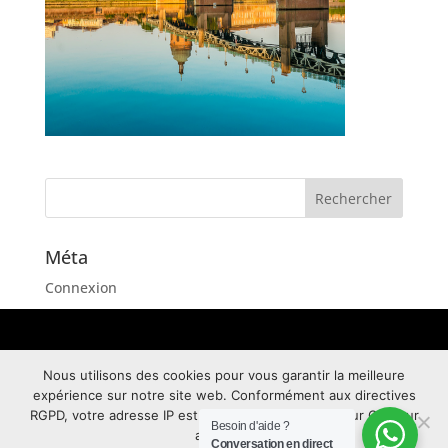
Méta
Connexion
Flux des publications
Flux des commentaires
Nous utilisons des cookies pour vous garantir la meilleure
Site de WordPress-FR
Copyright © 2026 I Tous droits réservés Aligners
expérience sur notre site web. Conformément aux directives
Training Center
RGPD, votre adresse IP est anonymisée. Appuyez sur OK pour
Besoin d'aide ?
accepter.
Conversation en direct