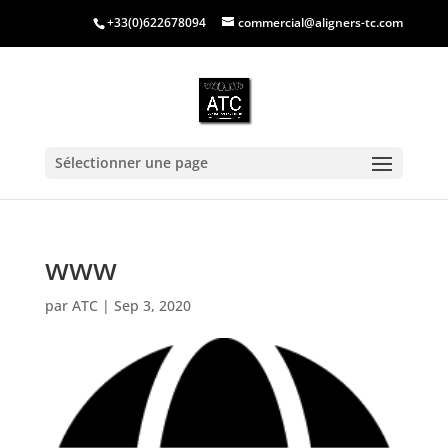
+33(0)622678094
commercial@aligners-tc.com
Sélectionner une page
www
par
ATC
|
Sep 3, 2020